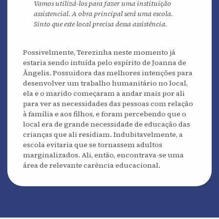
Instituição Espírita Joanna de Ângelis, na Rua
recursos para saldar os salários dos funcionários
Vamos utilizá-los para fazer uma instituição
fraterno, solidário e sustentável.
Dona Aisa, lotes 232 a 235, bairro de Santa Amélia,
não voluntários.
assistencial. A obra principal será uma escola.
Na região, que é formada em sua maioria por
na época Distrito de Queimados, com o prédio em
Sinto que este local precisa dessa assistência.
Apesar da dificuldade enfrentada, no dia certo
famílias carentes, a escola oferece três refeições
construção.
conseguia arrecadar o dinheiro, dando conta de
diárias para os alunos, ajudando-os a manterem-
seus compromissos, cumprindo o seu objetivo,
Possivelmente, Terezinha neste momento já
se saudáveis e dispostos ao aprendizado. Todas
que era o de tirar das ruas as
crianças que não
estaria sendo intuída pelo espírito de Joanna de
estas atividades são oferecidas gratuitamente.
tinham como estudar naquela comunidade.
Ângelis. Possuidora das melhores intenções para
Alguns anos depois, com as doações que foi
desenvolver um trabalho humanitário no local,
recebendo e recursos próprios, ampliou a escola
ela e o marido começaram a andar mais por ali
construindo o segundo andar, uma quadra de
para ver as necessidades das pessoas com relação
futebol e vôlei, e um auditório. Indubitavelmente,
à família e aos filhos, e foram percebendo que o
o projeto iniciado e continuado por Terezinha
local era de grande necessidade de educação das
Oliveira tem o objetivo de que as crianças que ali
crianças que ali residiam. Indubitavelmente, a
residem possam ter auxílio educacional e
escola evitaria que se tornassem adultos
humanitário.
marginalizados. Ali, então, encontrava-se uma
área de relevante carência educacional.